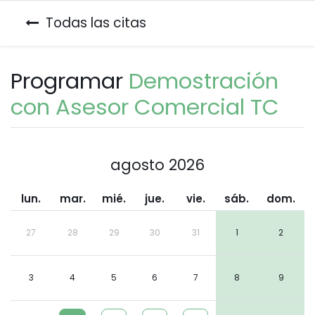
Todas las citas
Programar
Demostración
con Asesor Comercial TC
agosto 2026
lun.
mar.
mié.
jue.
vie.
sáb.
dom.
27
28
29
30
31
1
2
3
4
5
6
7
8
9