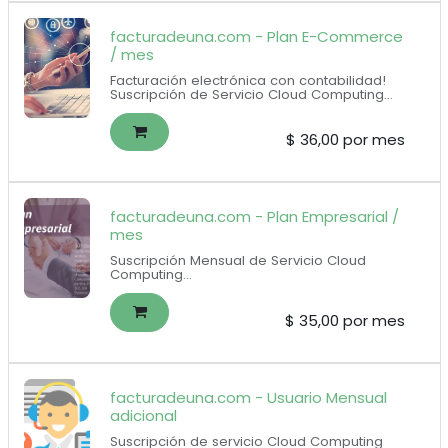
facturadeuna.com - Plan E-Commerce
/ mes
Facturación electrónica con contabilidad!
Suscripción de Servicio Cloud Computing
Incluye Plan Pymes + e-commerce + botón
de pagos
Incluye 250 documentos electrónicos por
$
36,00
por mes
mes, 2 usuarios, contabilidad, compras,
ventas e inventarios
Botón de pagos: no incluye configuración,
deberá contratar un caja de horas.
facturadeuna.com - Plan Empresarial /
mes
Suscripción Mensual de Servicio Cloud
Computing
500 documentos electrónicos incluidos
($0.07 por documento adicional)
1 usuarios para el auxiliar contable + 1
$
35,00
por mes
usuario para el contador
facturadeuna.com - Usuario Mensual
adicional
Suscripción de servicio Cloud Computing