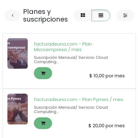
Planes y
suscripciones
facturadeuna.com - Plan
Microempresa / mes
Suscripción Mensual/ Servicio Cloud
Computing
100 documentos electrónicos incluidos
($0.10 por documento adicional)
1 usuarios para el auxiliar contable + 1
$
10,00
por mes
usuario para el contador
facturadeuna.com - Plan Pymes / mes
Suscripción Mensual/ Servicio Cloud
Computing
250 documentos electrónicos incluidos
($0.08 por documento adicional)
1 usuarios para el auxiliar contable + 1
$
20,00
por mes
usuario para el contador