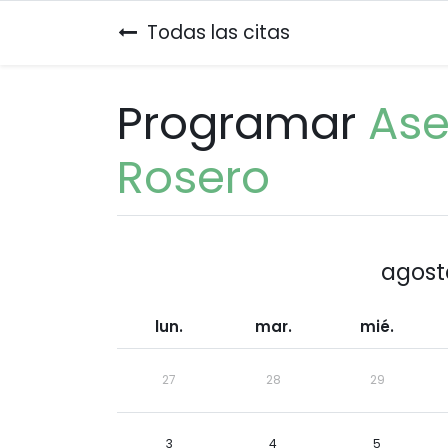
Todas las citas
Programar
Ase
Rosero
agost
lun.
mar.
mié.
27
28
29
3
4
5