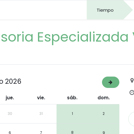
Tiempo
soria Especializada 
o 2026
jue.
vie.
sáb.
dom.
30
31
1
2
8
6
7
9