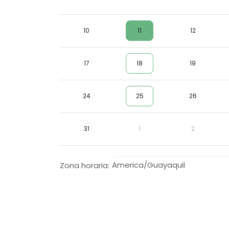
10
11
12
17
18
19
24
25
26
31
1
2
Zona horaria: