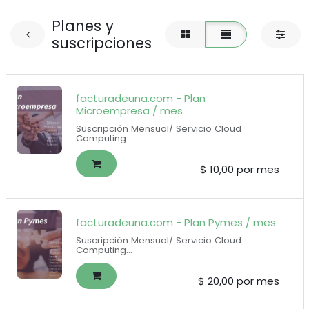
Planes y
suscripciones
facturadeuna.com - Plan
Microempresa / mes
Suscripción Mensual/ Servicio Cloud
Computing
100 documentos electrónicos incluidos
($0.10 por documento adicional)
1 usuarios para el auxiliar contable + 1
$
10,00
por mes
usuario para el contador
facturadeuna.com - Plan Pymes / mes
Suscripción Mensual/ Servicio Cloud
Computing
250 documentos electrónicos incluidos
($0.08 por documento adicional)
1 usuarios para el auxiliar contable + 1
$
20,00
por mes
usuario para el contador